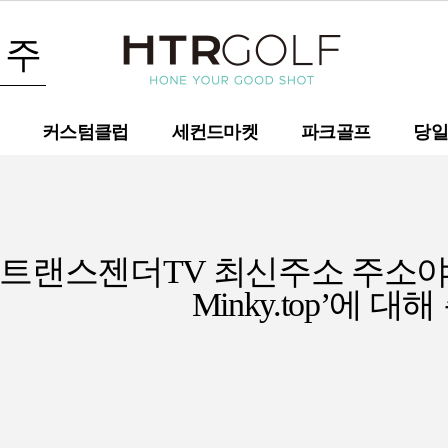
커스텀클럽
세컨드마켓
파크골프
당일
‘트랜스젠더TV 최신주소 주소야
Minky.top’에
대해