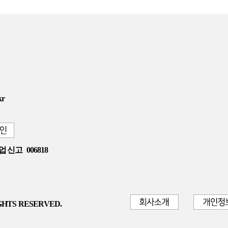
kr
업 신고
006818
GHTS RESERVED.