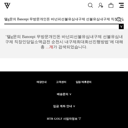
∨
‘탤g문의 Banonpi 무방문개인돈 바넌피선불유심내구제 선불유심내
구제 직장인당일소액급전 순천시 내구제최대회선진행방법’에 대해
총
...
개
가 검색되었습니다.
매장안내
고객센터
입점/제휴문의
배송문의 ∨
입금 계좌 안내 ∨
HTR GOLF 사업자정보 ▽