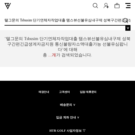
∨
‘탤그문의 Tsbusim 단기연체자작업대출 탬스뷰선불유심내구제 성북
구간편긴급생계자금지원 통신불량자소액대출가능 선불유심팝니
다’에 대해
총
...
개
가 검색되었습니다.
매장안내
고객센터
입점/제휴문의
배송문의 ∨
입금 계좌 안내 ∨
HTR GOLF 사업자정보 ▽