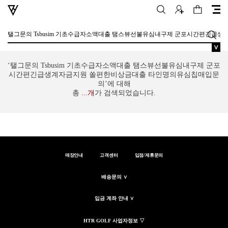
∨
‘탤그문의 Tsbusim 기초수급자소액대출 탬스뷰선불유심내구제 군포
시간편긴급생계자금지원 쏠편한비상금대출 타인명의유심칩매입문
의’에 대해
총
...
개
가 검색되었습니다.
매장안내
고객센터
입점/제휴문의
배송문의 ∨
입금 계좌 안내 ∨
HTR GOLF 사업자정보 ▽