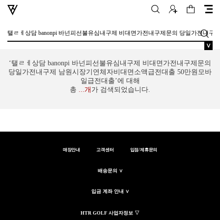
∨
‘탤ㄹㅔ상담 banonpi 바넌피선불유심내구제 비대면가전내구제문의
당일가전내구제 남원시장기연체자비대면소액급전대출 50만원모바
일급전대출’에 대해
총
...
개
가 검색되었습니다.
매장안내
고객센터
입점/제휴문의
배송문의 ∨
입금 계좌 안내 ∨
HTR GOLF 사업자정보 ▽