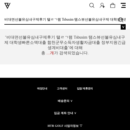
∨
‘비대면선불유심내구제후기 탤ㄹㄱ램 Tsbusim 탬스뷰선불유심내구
제 대학생빠른소액대출 합천군무소득자생활자금대출 정부지원긴급
생계비대출’에 대해
총
...
개
가 검색되었습니다.
매장안내
고객센터
입점/제휴문의
배송문의 ∨
입금 계좌 안내 ∨
HTR GOLF 사업자정보 ▽