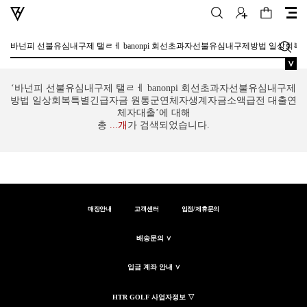
∨
‘바넌피 선불유심내구제 탤ㄹㅔ banonpi 회선초과자선불유심내구제
방법 일상회복특별긴급자금 원통군연체자생계자금소액급전 대출연
체자대출’에 대해
총
...
개
가 검색되었습니다.
매장안내
고객센터
입점/제휴문의
배송문의 ∨
입금 계좌 안내 ∨
HTR GOLF 사업자정보 ▽