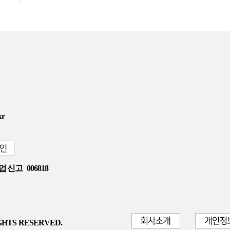
kr
업 신고
006818
GHTS RESERVED.