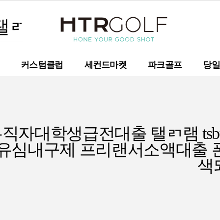
커스텀클럽
세컨드마켓
파크골프
당일
무직자대학생급전대출 탤ㄺ램 ts
유심내구제 프리랜서소액대출 
색