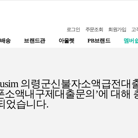
로그인
주문조회
회원가입
고
배송
브랜드관
아울렛
PB브랜드
멤버
busim 의령군신불자소액급전대
폰소액내구제대출문의’에
대해 
되었습니다.