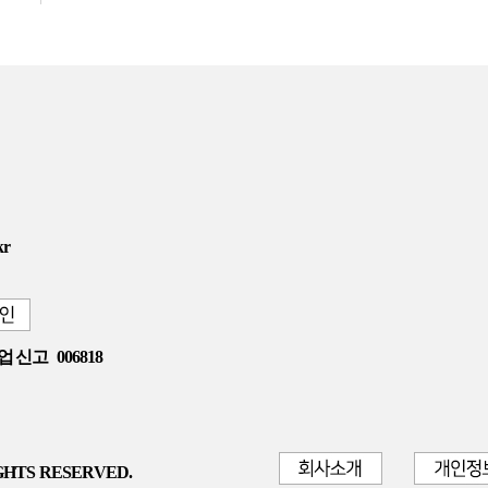
kr
업 신고
006818
GHTS RESERVED.