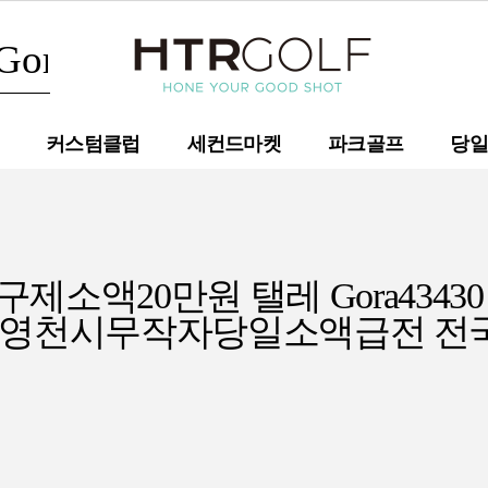
커스텀클럽
세컨드마켓
파크골프
당일
내구제소액20만원 탤레 Gora4
 영천시무작자당일소액급전 전