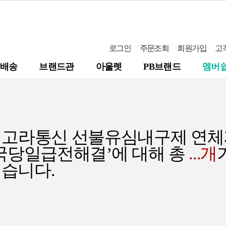
로그인
주문조회
회원가입
고
배송
브랜드관
아울렛
PB브랜드
멤버
3430 고라통신 선불유심내구제 
국당일급전해결’에
대해 총
...
개
습니다.