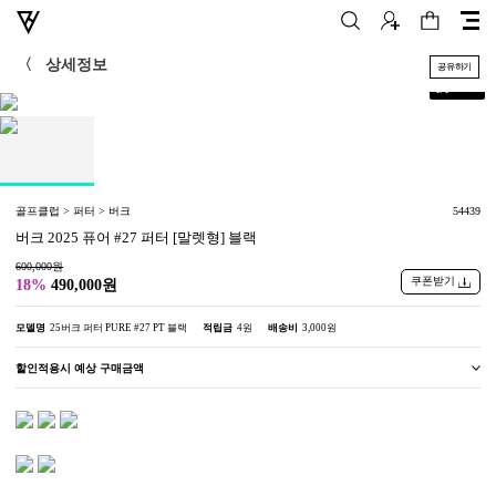
〈
상세정보
공유하기
+
1
/
1
골프클럽 > 퍼터 > 버크
54439
버크 2025 퓨어 #27 퍼터 [말렛형] 블랙
600,000원
쿠폰받기
18%
490,000원
모델명
25버크 퍼터 PURE #27 PT 블랙
적립금
4원
배송비
3,000원
할인적용시 예상 구매금액