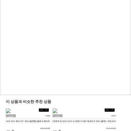
이 상품과 비슷한 추천 상품
+
+
1
/
2
1
/
5
53564
54437
남여
남여
버크 2025 퓨어 #07 퍼터 [말렛형] 블랙 & 화이트
[제로토크] 버크 2026 Ai ZERO CORE 제로토크 퍼터 [블랙] / 제로코어
공용
공용
600,000원
700,000원