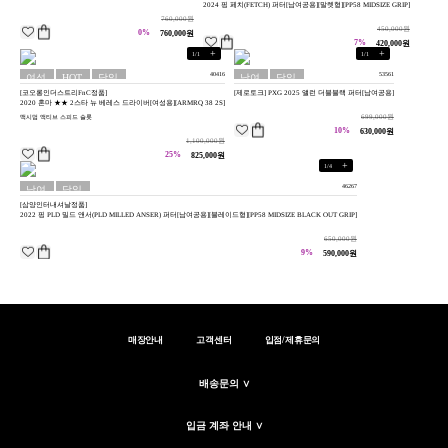
2024 핑 페치(FETCH) 퍼터[남여공용][말렛형][PP58 MIDSIZE GRIP]
760,000원
450,000원
0%
760,000원
7%
420,000원
+
+
1
/
1
1
/
1
40416
53561
여성
HOT
당일
남여
당일
[코오롱인더스트리FnC정품]
[제로토크] PXG 2025 앨런 더블블랙 퍼터[남여공용]
용
배송
공용
배송
2020 혼마 ★★ 2스타 뉴 베레스 드라이버[여성용][ARMRQ 38 2S]
699,000원
맥시멈 액티브 스피드 슬롯
10%
630,000원
1,100,000원
25%
825,000원
+
1
/
4
46267
남여
당일
[삼양인터내셔날정품]
공용
배송
2022 핑 PLD 밀드 앤서(PLD MILLED ANSER) 퍼터[남여공용][블레이드형][PP58 MIDSIZE BLACK OUT GRIP]
650,000원
9%
590,000원
매장안내
고객센터
입점/제휴문의
배송문의 ∨
입금 계좌 안내 ∨