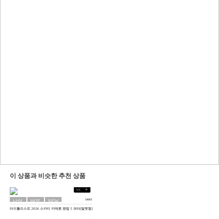
이 상품과 비슷한 추천 상품
+
1
/
5
54001
남여
HOT
NEW
타이틀리스트 2026 스카티 카메론 팬텀 5 퍼터[말렛형]
공용