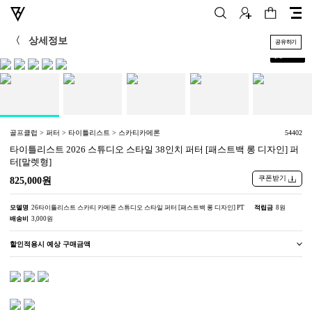
〈
상세정보
공유하기
+
1
/
5
골프클럽 > 퍼터 > 타이틀리스트 > 스카티카메론
54402
타이틀리스트 2026 스튜디오 스타일 38인치 퍼터 [패스트백 롱 디자인] 퍼
터[말렛형]
쿠폰받기
825,000원
모델명
26타이틀리스트 스카티 카메론 스튜디오 스타일 퍼터 [패스트백 롱 디자인] PT
적립금
8원
배송비
3,000원
할인적용시 예상 구매금액