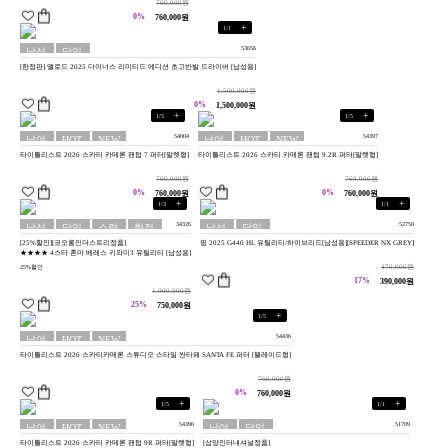
760,000원
0%
760,000원
+
1
/
1
53656
남성
당일
[한정판] 엘로드 2025 다이너스 리미티드 에디션 초고반발 드라이버 [남성용]
용
배송
1,500,000원
0%
1,500,000원
+
+
1
/
5
1
/
5
54004
54397
남여
HOT
NEW
남여
HOT
NEW
타이틀리스트 2026 스카티 카메론 팬텀 7 퍼터[말렛형]
타이틀리스트 2026 스카티 카메론 팬텀 9.2R 퍼터[말렛형]
공용
공용
760,000원
760,000원
0%
0%
760,000원
760,000원
+
+
1
/
3
1
/
1
34326
52750
남성
당일
소량
한정
남성
당일
[25%할인][코오롱인더스트리정품]
핑 2025 G440 HL 유틸리티/하이브리드[남성용][SPEEDER NX GREY]
용
배송
재고
판
용
배송
★★★★ 4스타 혼마 베레스 키와미3 유틸리티 [남성용]
470,000원
25%할인
17%
390,000원
1,000,000원
25%
750,000원
+
1
/
5
54436
남여
HOT
NEW
타이틀리스트 2026 스카티카메론 스튜디오 스타일 싼타페 SANTA FE 퍼터 [블레이드형]
공용
760,000원
0%
760,000원
+
+
1
/
5
1
/
1
54396
51709
남여
HOT
NEW
남여
당일
타이틀리스트 2026 스카티 카메론 팬텀 9R 퍼터[말렛형]
[삼양인터내셔널정품]
공용
공용
배송