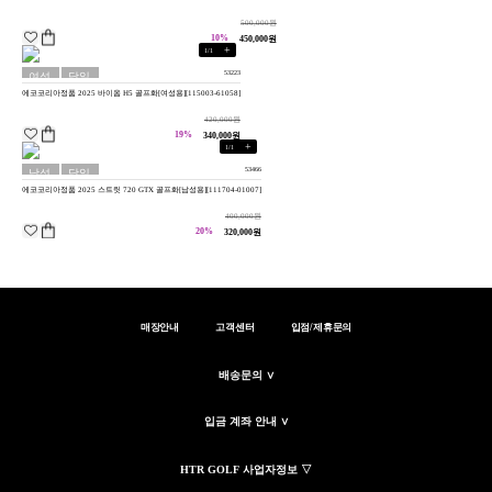
500,000원
10%
450,000원
+
1
/
1
53223
여성
당일
에코코리아정품 2025 바이옴 H5 골프화[여성용][115003-61058]
용
배송
420,000원
19%
340,000원
+
1
/
1
53466
남성
당일
에코코리아정품 2025 스트릿 720 GTX 골프화[남성용][111704-01007]
용
배송
400,000원
20%
320,000원
매장안내
고객센터
입점/제휴문의
배송문의 ∨
입금 계좌 안내 ∨
HTR GOLF 사업자정보 ▽