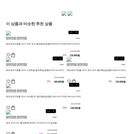
이 상품과 비슷한 추천 상품
+
1
/
1
53720
남성
당일
에코코리아정품 2025 코어 보아 골프화[남성용][100834-61109][100834-01001]
용
배송
320,000원
0%
320,000원
+
+
1
/
1
1
/
1
53667
53661
남성
당일
남성
당일
에코코리아정품 2025 S 캐주얼 골프화[남성용][102814-01007]
에코코리아정품 2025 코어 보아 골프화[남성용][100834-01001]
용
배송
용
배송
280,000원
320,000원
0%
0%
280,000원
320,000원
+
1
/
1
53221
남성
당일
에코코리아정품 2025 바이옴 H5 골프화[남성용][138014-01539][138014-61109]
용
배송
420,000원
19%
340,000원
+
1
/
4
50967
남성
당일
에코 2024 LT1 골프화[콘크리트/132264-01379/남성용]
용
배송
400,000원