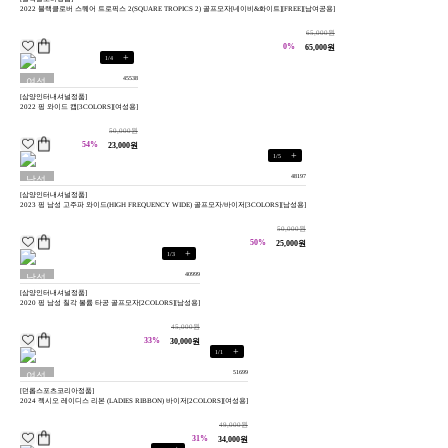
공용
2022 블랙클로버 스퀘어 트로픽스 2(SQUARE TROPICS 2) 골프모자[네이비&화이트][FREE][남여공용]
65,000원
0%
65,000원
+
1
/
4
45538
여성
[삼양인터내셔널정품]
용
2022 핑 와이드 캡[3COLORS][여성용]
50,000원
54%
23,000원
+
1
/
5
48197
남성
[삼양인터내셔널정품]
용
2023 핑 남성 고주파 와이드(HIGH FREQUENCY WIDE) 골프모자/바이저[3COLORS][남성용]
50,000원
50%
25,000원
+
1
/
3
40999
남성
[삼양인터내셔널정품]
용
2020 핑 남성 칠각 볼륨 타공 골프모자[2COLORS][남성용]
45,000원
33%
30,000원
+
1
/
1
51699
여성
[던롭스포츠코리아정품]
용
2024 젝시오 레이디스 리본 (LADIES RIBBON) 바이저[2COLORS][여성용]
49,000원
31%
34,000원