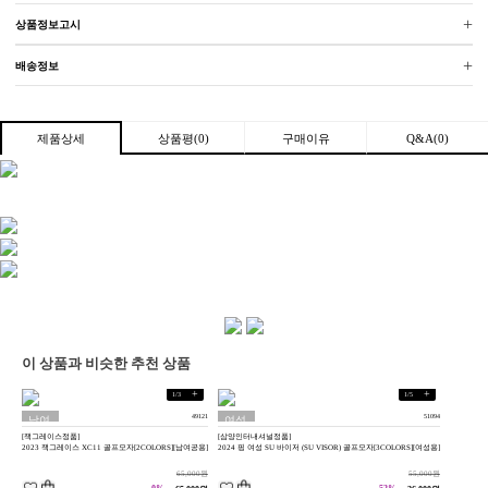
+
상품정보고시
+
배송정보
상품평(0)
구매이유
Q&A(0)
제품상세
이 상품과 비슷한 추천 상품
+
+
1
/
3
1
/
5
49121
51094
남여
여성
[잭그레이스정품]
[삼양인터내셔널정품]
공용
용
2023 잭그레이스 XC11 골프모자[2COLORS][남여공용]
2024 핑 여성 SU 바이저 (SU VISOR) 골프모자[3COLORS][여성용]
65,000원
55,000원