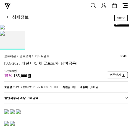
〈
상세정보
공유하기
+
1
/
1
골프패션 > 골프모자 > 기타브랜드
53461
PXG 2025 패턴 버킷 햇 골프모자 [남여공용]
159,000원
쿠폰받기
15%
135,000원
모델명
25PXG 모자 PATTERN BUCKET HAT
적립금
1원
배송비
3,000원
할인적용시 예상 구매금액