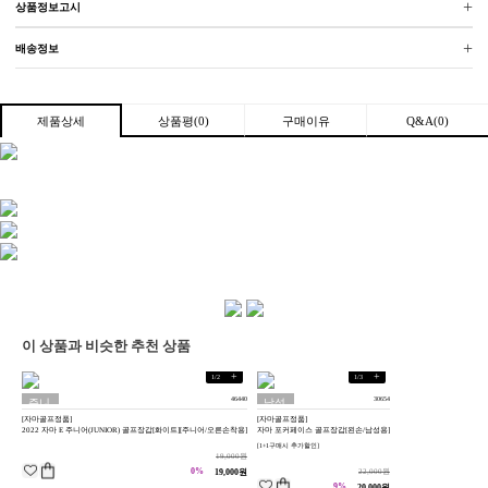
+
상품정보고시
+
배송정보
상품평(0)
구매이유
Q&A(0)
제품상세
이 상품과 비슷한 추천 상품
+
+
1
/
2
1
/
3
46440
30654
주니
남성
[자마골프정품]
[자마골프정품]
어용
용
2022 자마 E 주니어(JUNIOR) 골프장갑[화이트][주니어/오른손착용]
자마 포커페이스 골프장갑[왼손/남성용]
[1+1구매시 추가할인]
19,000원
0%
19,000원
22,000원
9%
20,000원