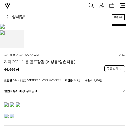
〈
상세정보
공유하기
+
1
/
1
골프용품 > 골프장갑 > 자마
52566
자마 2024 겨울 골프장갑 [여성용/양손착용]
쿠폰받기
44,000원
모델명
24자마 장갑 WINTER GLOVE WOMENS
적립금
440원
배송비
3,000원
할인적용시 예상 구매금액