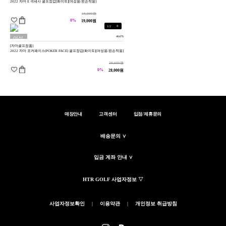
2022 자마 E 극세사 골프장갑[화이트][여성용/왼손착용]
19,000원
0%
19,000원
+
1
/
2
46476
여성
[자마골프정품]
용
2022 자마 포커페이스(POKER FACE) 골프장갑[화이트][여성용/왼손착용]
28,000원
0%
28,000원
매장안내
고객센터
입점/제휴문의
배송문의 ∨
입금 계좌 안내 ∨
HTR GOLF 사업자정보 ▽
사업자정보확인
|
이용약관
|
개인정보 취급방침