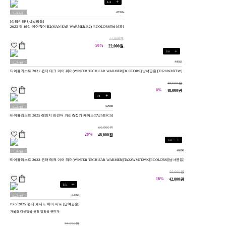
+
1
/
4
47326
남성
[삼양인터내셔널정품]
용
2023 핑 남성 이어워머 B2(MAN EAR WARMER B2) [3COLORS][남성용]
44,000원
50%
22,000원
+
1
/
4
44963
남여
타이틀리스트 2021 윈터 테크 이어 워머(WINTER TECH EAR WARMER)[3COLORS][남녀공용][TH20WMTEW]
공용
48,000원
0%
48,000원
+
1
/
1
52988
남여
타이틀리스트 2025 레인지 파인더 거리측정기 케이스[TA25RFCS]
공용
60,000원
20%
48,000원
+
1
/
4
46999
남여
타이틀리스트 2022 윈터 테크 이어 워머(WINTER TECH EAR WARMER)[TA22WMTEWK][3COLORS][남녀공용]
공용
50,000원
16%
42,000원
+
1
/
5
53863
남여
PXG 2025 윈터 패디드 이어 머프 [남여공용]
공용
겨울철 라운딩을 위한 방한용 귀마개
99,000원