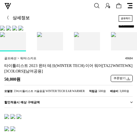
〈
상세정보
공유하기
+
1
/
4
골프패션 > 워머/스카프
49684
타이틀리스트 2023 윈터 테크(WINTER TECH) 이어 워머[TA22WMTEWK]
[3COLORS][남여공용]
쿠폰받기
50,000원
모델명
23타이틀리스트 겨울용품 WINTER TECH EAR WARMER
적립금
500원
배송비
3,000원
할인적용시 예상 구매금액