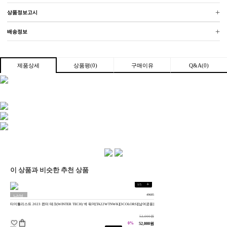
+
상품정보고시
+
배송정보
상품평(0)
구매이유
Q&A(0)
제품상세
이 상품과 비슷한 추천 상품
+
1
/
5
49685
남여
타이틀리스트 2023 윈터 테크(WINTER TECH) 넥 워머[TA22WTNWK][3COLORS][남여공용]
공용
52,000원
0%
52,000원