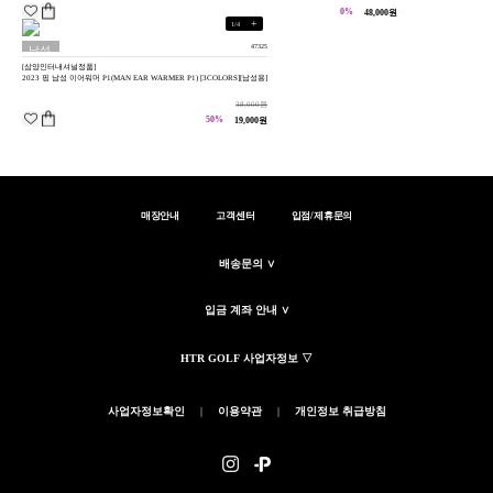
0%
48,000원
+
1
/
4
47325
남성
[삼양인터내셔널정품]
용
2023 핑 남성 이어워머 P1(MAN EAR WARMER P1) [3COLORS][남성용]
38,000원
50%
19,000원
매장안내
고객센터
입점/제휴문의
배송문의 ∨
입금 계좌 안내 ∨
HTR GOLF 사업자정보 ▽
사업자정보확인
|
이용약관
|
개인정보 취급방침