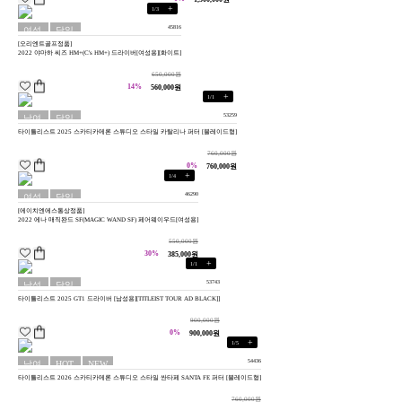
+
1
/
3
45816
여성
당일
[오리엔트골프정품]
용
배송
2022 야마하 씨즈 HM+(C's HM+) 드라이버[여성용][화이트]
650,000원
14%
560,000원
+
1
/
1
53259
남여
당일
타이틀리스트 2025 스카티카메론 스튜디오 스타일 카탈리나 퍼터 [블레이드형]
공용
배송
760,000원
0%
760,000원
+
1
/
4
46290
여성
당일
[에이치엔에스통상정품]
용
배송
2022 에나 매직완드 SF(MAGIC WAND SF) 페어웨이우드[여성용]
550,000원
30%
385,000원
+
1
/
1
53743
남성
당일
타이틀리스트 2025 GT1 드라이버 [남성용][TITLEIST TOUR AD BLACK]]
용
배송
900,000원
0%
900,000원
+
1
/
5
54436
남여
HOT
NEW
타이틀리스트 2026 스카티카메론 스튜디오 스타일 싼타페 SANTA FE 퍼터 [블레이드형]
공용
760,000원