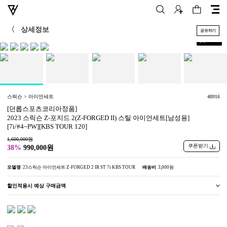
〈
상세정보
공유하기
+
1
/
5
스릭슨 > 아이언세트
48916
[던롭스포츠코리아정품]
2023 스릭슨 Z-포지드 2(Z-FORGED II) 스틸 아이언세트[남성용]
[7i/#4~PW][KBS TOUR 120]
1,600,000원
쿠폰받기
38%
990,000원
모델명
23스릭슨 아이언세트 Z-FORGED 2 IR ST 7i KBS TOUR
배송비
3,000원
할인적용시 예상 구매금액