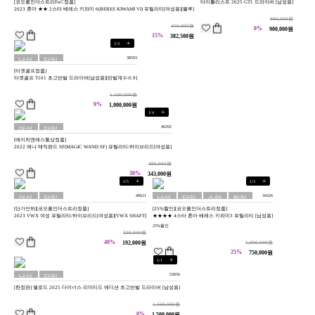
[코오롱인더스트리FnC정품]
타이틀리스트 2025 GT1 드라이버 [남성용]
용
배송
용
배송
2023 혼마 ★★ 2스타 베레스 키와미 6(BERES KIWAMI VI) 유틸리티[여성용][블루]
900,000원
450,000원
0%
900,000원
15%
382,500원
+
1
/
3
38593
남성
당일
[타겟골프정품]
용
배송
타겟골프 T101 초고반발 드라이버[남성용][반발계수:0.9]
1,100,000원
9%
1,000,000원
+
1
/
4
46292
여성
당일
[에이치엔에스통상정품]
용
배송
2022 에나 매직완드 SF(MAGIC WAND SF) 유틸리티/하이브리드[여성용]
490,000원
30%
343,000원
+
+
1
/
5
1
/
3
49621
34326
여성
당일
남성
당일
소량
한정
[단가인하][코오롱인더스트리정품]
[25%할인][코오롱인더스트리정품]
용
배송
용
배송
재고
판
2023 VWX 여성 유틸리티/하이브리드[여성용][VWX SHAFT]
★★★★ 4스타 혼마 베레스 키와미3 유틸리티 [남성용]
25%할인
320,000원
40%
192,000원
1,000,000원
25%
750,000원
+
1
/
1
53656
남성
당일
[한정판] 엘로드 2025 다이너스 리미티드 에디션 초고반발 드라이버 [남성용]
용
배송
1,500,000원
0%
1,500,000원