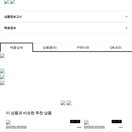
+
상품정보고시
+
배송정보
상품평(0)
구매이유
Q&A(0)
제품상세
이 상품과 비슷한 추천 상품
+
+
1
/
5
1
/
1
48890
53041
여성
당일
남성
당일