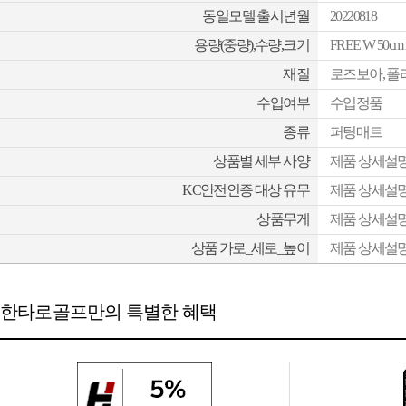
동일모델 출시년월
20220818
용량(중량),수량,크기
FREE W 50cm 
재질
로즈보아, 
수입여부
수입정품
종류
퍼팅매트
상품별 세부 사양
제품 상세설명
KC안전인증 대상 유무
제품 상세설명
상품무게
제품 상세설명
상품 가로_세로_높이
제품 상세설명
한타로골프만의 특별한 혜택