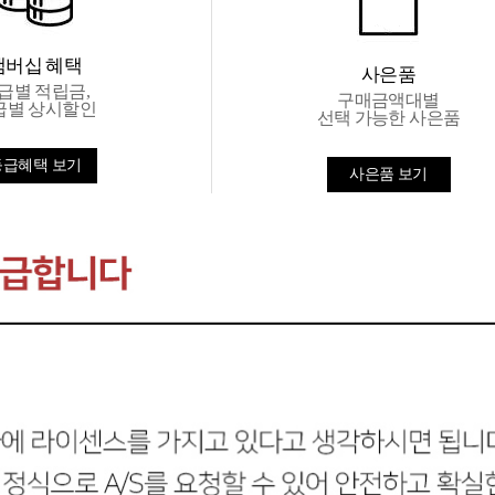
맴버십 혜택
사은품
급별 적립금,
구매금액대별
급별 상시할인
선택 가능한 사은품
등급혜택 보기
사은품 보기