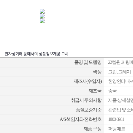
품명 및 모델명
22켈윈 퍼팅매트
색상
그린, 그레이
제조사(수입자)
한양인터내
제조국
중국
취급시 주의사항
제품 상세설명
품질보증기준
관련법 및 소
A/S 책임자와 전화번호
1800 6981
제품 구성
퍼팅매트