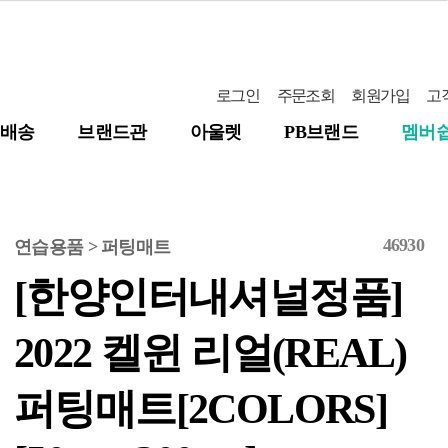
로그인
주문조회
회원가입
고
배송
브랜드관
아울렛
PB브랜드
멤버
46930
연습용품 > 퍼팅매트
[한양인터내셔널정품]
2022 켈윈 리얼(REAL)
퍼팅매트[2COLORS]