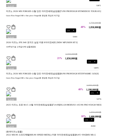
53871
남성
미즈노 2026 MX FORGED 스틸 단조 아이언세트[남성용][7i/NS PRO950GH HT/MODUS3 TOUR105]
용
Grain Flow Forged HD x One piece Forged로 완성된 최상의 타구감
1,750,000원
40%
1,050,000원
+
1
/
5
54301
남성
2026 미즈노 JPX S40 포지드 남성 카본 8아이언세트 [NEW MFUSION HT I]
용
120주년기념 고객감사제-상품권증정
2,350,000원
21%
1,850,000원
+
1
/
5
53870
남성
미즈노 2026 MX FORGED 스틸 단조 아이언세트[남성용][8i/NS PRO950GH HT/DYNAMIC GOLD]
용
Grain Flow Forged HD x One piece Forged로 완성된 최상의 타구감
2,000,000원
40%
1,190,000원
+
1
/
5
53776
남성
2025 미즈노 프로 M-15 스틸 아이언세트[남성용][7i/4-P][DG120/MODUS3 105/NS PRO 950GH NEO]
용
1,950,000원
18%
1,600,000원
+
1
/
5
45260
남성
[한국미즈노정품]
용
2022 MX-90 스피드메탈(MX-90 SPEED METAL) 카본 아이언세트[남성용][8i/#5~SW][MX MI-1]