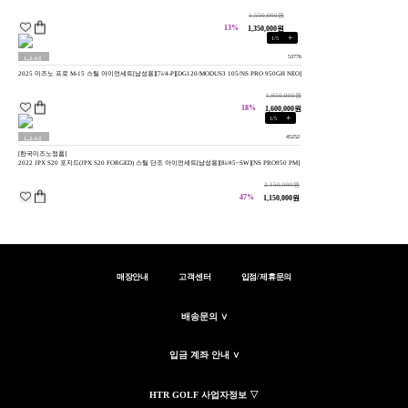
1,550,000원
13%
1,350,000원
+
1
/
5
53776
남성
2025 미즈노 프로 M-15 스틸 아이언세트[남성용][7i/4-P][DG120/MODUS3 105/NS PRO 950GH NEO]
용
1,950,000원
18%
1,600,000원
+
1
/
5
45252
남성
[한국미즈노정품]
용
2022 JPX S20 포지드(JPX S20 FORGED) 스틸 단조 아이언세트[남성용][8i/#5~SW][NS PRO950 PM]
2,150,000원
47%
1,150,000원
매장안내
고객센터
입점/제휴문의
배송문의 ∨
입금 계좌 안내 ∨
HTR GOLF 사업자정보 ▽