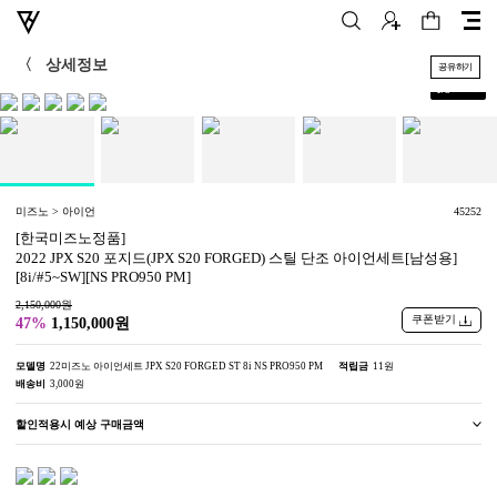
〈
상세정보
공유하기
+
1
/
5
미즈노 > 아이언
45252
[한국미즈노정품]
2022 JPX S20 포지드(JPX S20 FORGED) 스틸 단조 아이언세트[남성용]
[8i/#5~SW][NS PRO950 PM]
2,150,000원
쿠폰받기
47%
1,150,000원
모델명
22미즈노 아이언세트 JPX S20 FORGED ST 8i NS PRO950 PM
적립금
11원
배송비
3,000원
할인적용시 예상 구매금액